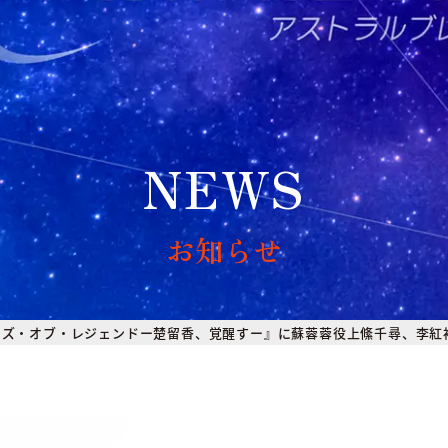
NEWS
お知らせ
イズ・オブ・レジェンドー楚留香、覚醒すー』に蘇蓉蓉役上絛千尋、李紅