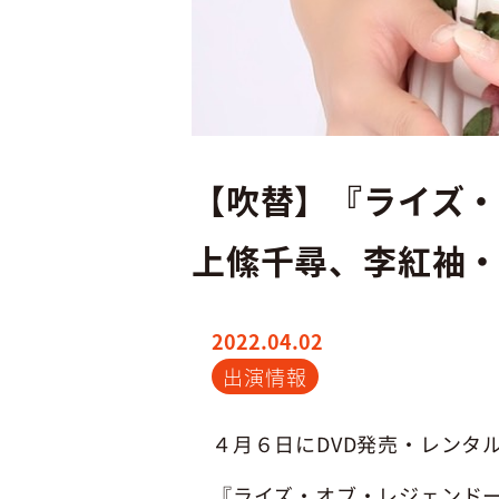
【吹替】『ライズ
上絛千尋、李紅袖
2022.04.02
出演情報
４月６日に
DVD
発売・レンタ
『ライズ・オブ・レジェンド