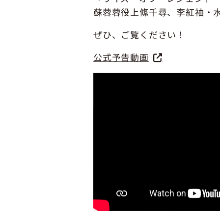
蘇蓉蓉役上絛千尋、李紅袖・
ぜひ、ご覧ください！
公式予告動画