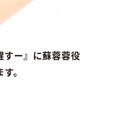
醒すー』に蘇蓉蓉役
ます。