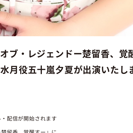
・オブ・レジェンドー楚留香、覚
・水月役五十嵐夕夏が出演いたし
ル・配信が開始されます
ー楚留香、覚醒すー』に