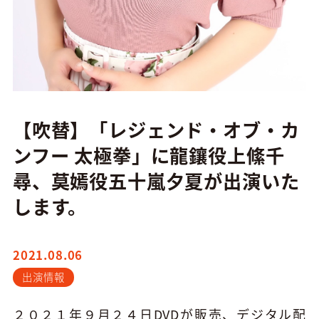
【吹替】「レジェンド・オブ・カ
ンフー 太極拳」に龍鑲役上絛千
尋、莫嫣役五十嵐夕夏が出演いた
します。
2021.08.06
出演情報
２０２１年９月２４日
DVD
が販売、デジタル配