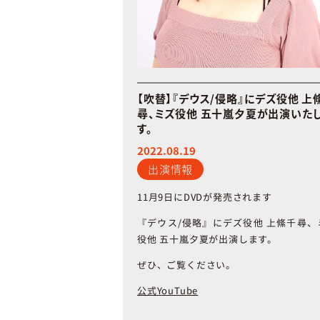
【吹替】『デウス/侵略』にデズ役他 上
尋、ミズ役他 五十嵐夕夏が出演いた
す。
2022.08.19
出演情報
11月9日に
DVD
が発売されます
『デウス
/
侵略』にデズ役他
上絛千尋、
役他
五十嵐夕夏が出演します。
ぜひ、ご覧ください。
公式YouTube