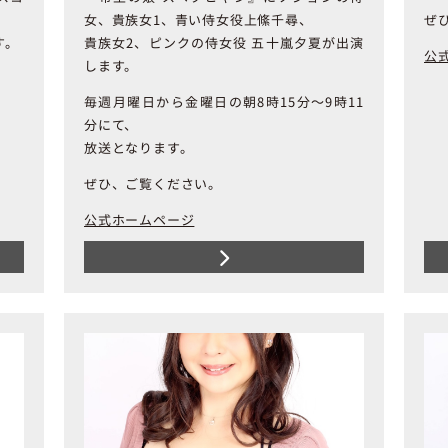
女、貴族女1、青い侍女役上絛千尋、
ぜ
す。
貴族女2、ピンクの侍女役
五十嵐夕夏が出演
公
します。
毎週月曜日から金曜日の朝8時15分～9時11
分にて、
放送となります。
ぜひ、ご覧ください。
公式ホームページ