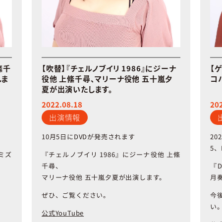
絛千
【吹替】『チェルノブイリ 1986』にジーナ
【ゲ
しま
役他 上絛千尋、マリーナ役他 五十嵐夕
コ
夏が出演いたします。
2022.08.18
20
出演情報
10月5日に
20
DVD
が発売されます
5
、
『チェルノブイリ
1986』にジーナ役他
ミズ
上絛
千尋、
『
D
マリーナ役他
月
五十嵐夕夏が出演します。
ぜひ、ご覧ください。
今
い
公式YouTube