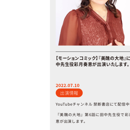
【モーションコミック】『美醜の大地』
中先生役彩月奏恵が出演いたします。
2022.07.10
出演情報
YouTube
チャンネル
禁断書店にて配信中
『美醜の大地』第
6
話に田中先生役で彩
恵が出演します。