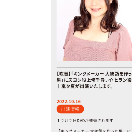
【吹替】「キングメーカー 大統領を作
男」にスヨン役上絛千尋、イ・ヒラン
十嵐夕夏が出演いたします。
2022.10.16
出演情報
１２月２日
DVD
が発売されます
「キングメーカー
大統領を作った男」に