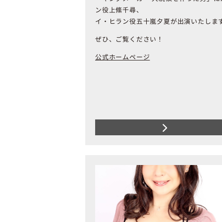
ン役上絛千尋、
イ・ヒラン役五十嵐夕夏が出演いたしま
ぜひ、ご覧ください！
公式ホームページ