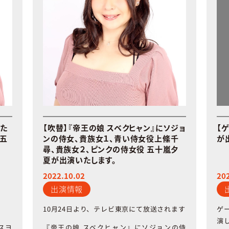
った
【吹替】『帝王の娘 スベクヒャン』にソジョ
【
役五
ンの侍女、貴族女１、青い侍女役上絛千
が
尋、貴族女２、ピンクの侍女役 五十嵐夕
夏が出演いたします。
2022.10.02
20
出演情報
10月24日より、テレビ東京にて放送されます
ゲ
演
『帝王の娘
スベクヒャン』にソジョンの侍
スヨ