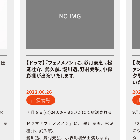
に田
【ドラマ】『フェノメノン』に、彩月奏恵 、松
【吹
尾桂介、 武久航、瀧川透、野村尭弘、小森
ァ
彩楓が出演いたします。
夕
い
2022.06.26
20
出演情報
７月５日
9
月
(
火
)24:00
～
BS
の
フジにて放送される
ドラマ『フェノメノン』に、
『
S
月奏
彩月奏恵、松尾
桂介、武久航、
に
瀧川透、野村尭弘、小森彩楓が出演します。
タ